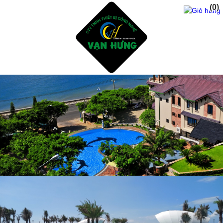
(0)
Trang Chủ
Giới Thiệu
Dịch vụ
Sản Phẩm
Tư Vấn Thiết Kế Xây Dụng Hồ Bơi
Thiết Bị Và Phụ Kiện Hồ Bơi
Hóa Chất Xữ Lý Nước Hồ Bơi
Dịch Vụ Chăm Sóc Hồ Bơi
Thiết Kế Phòng Tắm sauna - steam bath
Tư Vấn Thiết Kế Xây Dụng Hồ CáKoi - Thiết Bị Lọc
ĐÈN NĂNG LƯỢNG MẶT TRỜI
Sửa Chửa Cải Tạo Hồ Bơi Cũ - Gạch mosai
Phụ Gia Chống Thấm Hồ Bơi - Hồ CáKoi
Dự Án