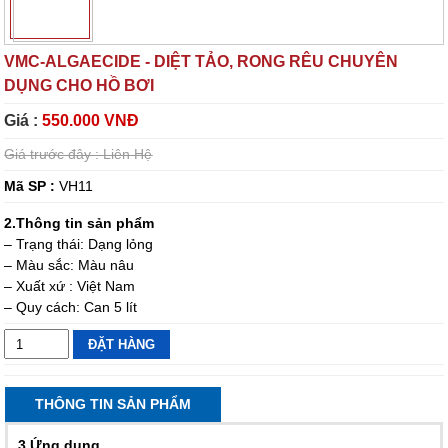
VMC-ALGAECIDE - DIỆT TẢO, RONG RÊU CHUYÊN
DỤNG CHO HỒ BƠI
Giá :
550.000 VNĐ
Giá trước đây :
Liên Hệ
Mã SP :
VH11
2.Thông tin sản phẩm
– Trạng thái: Dạng lỏng
– Màu sắc: Màu nâu
– Xuất xứ : Việt Nam
– Quy cách: Can 5 lít
ĐẶT HÀNG
THÔNG TIN SẢN PHẨM
3.Ứng dụng