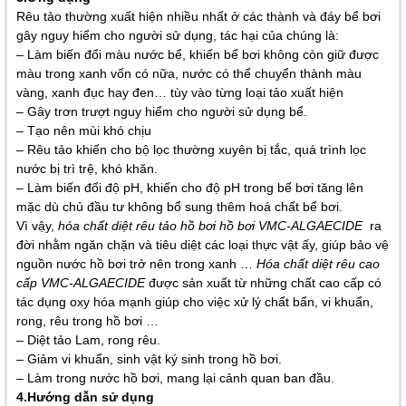
Rêu tảo thường xuất hiện nhiều nhất ở các thành và đáy bể bơi
gây nguy hiểm cho người sử dụng, tác hại của chúng là:
– Làm biến đổi màu nước bể, khiến bể bơi không còn giữ được
màu trong xanh vốn có nữa, nước có thể chuyển thành màu
vàng, xanh đục hay đen… tùy vào từng loại tảo xuất hiện
– Gây trơn trượt nguy hiểm cho người sử dụng bể.
– Tạo nên mùi khó chịu
– Rêu tảo khiến cho bộ lọc thường xuyên bị tắc, quá trình lọc
nước bị trì trệ, khó khăn.
– Làm biến đổi độ pH, khiến cho độ pH trong bể bơi tăng lên
mặc dù chủ đầu tư không bổ sung thêm hoá chất bể bơi.
Vì vậy,
hóa chất diệt rêu tảo hồ bơi hồ bơi VMC-ALGAECIDE
ra
đời nhằm ngăn chặn và tiêu diệt các loại thực vật ấy, giúp bảo vệ
nguồn nước hồ bơi trở nên trong xanh …
Hóa chất diệt rêu cao
cấp VMC-ALGAECIDE
được sản xuất từ những chất cao cấp có
tác dụng oxy hóa mạnh giúp cho việc xử lý chất bẩn, vi khuẩn,
rong, rêu trong hồ bơi …
– Diệt tảo Lam, rong rêu.
– Giảm vi khuẩn, sinh vật ký sinh trong hồ bơi.
– Làm trong nước hồ bơi, mang lại cảnh quan ban đầu.
4.Hướng dẫn sử dụng