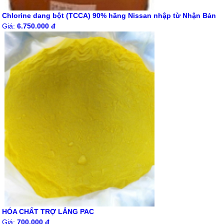
Chlorine dang bột (TCCA) 90% hãng Nissan nhập từ Nhận Bản
Giá:
6.750.000 đ
HÓA CHẤT TRỢ LẮNG PAC
Giá:
700.000 đ