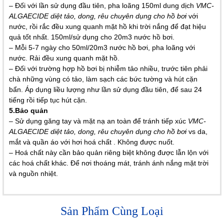
– Đối với lần sử dụng đầu tiên, pha loãng 150ml dung dịch
VMC-
ALGAECIDE diệt tảo, dong, rêu chuyên dụng cho hồ bơi
với
nước, rồi rắc đều xung quanh mặt hồ khi trời nắng để đạt hiệu
quả tốt nhất. 150ml/sử dụng cho 20m3 nước hồ bơi.
– Mỗi 5-7 ngày cho 50ml/20m3 nước hồ bơi, pha loãng với
nước. Rải đều xung quanh mặt hồ.
– Đối với trường hợp hồ bơi bị nhiễm tảo nhiều, trước tiên phải
chà những vùng có tảo, làm sạch các bức tường và hút cặn
bẩn. Áp dụng liều lượng như lần sử dụng đầu tiên, để sau 24
tiếng rồi tiếp tục hút cặn.
5.Bảo quản
– Sử dụng găng tay và mặt nạ an toàn để tránh tiếp xúc
VMC-
ALGAECIDE diệt tảo, dong, rêu chuyên dụng cho hồ bơi
vs da,
mắt và quần áo với hơi hoá chất . Không được nuốt.
– Hoá chất này cần bảo quản riêng biệt không được lẫn lộn với
các hoá chất khác. Để nơi thoáng mát, tránh ánh nắng mặt trời
và nguồn nhiệt.
Sản Phẩm Cùng Loại