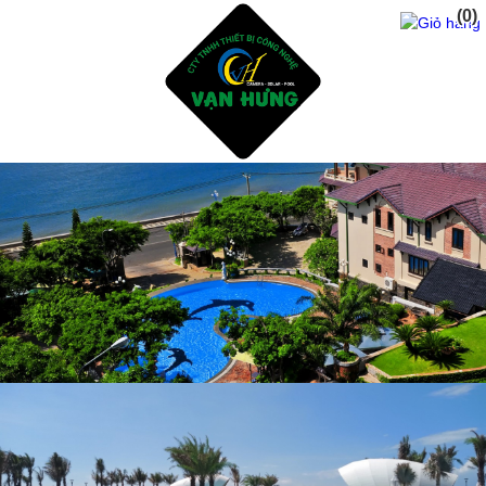
(0)
Trang Chủ
Giới Thiệu
Dịch vụ
Sản Phẩm
Tư Vấn Thiết Kế Xây Dụng Hồ Bơi
Thiết Bị Và Phụ Kiện Hồ Bơi
Hóa Chất Xữ Lý Nước Hồ Bơi
Dịch Vụ Chăm Sóc Hồ Bơi
Thiết Kế Phòng Tắm sauna - steam bath
Tư Vấn Thiết Kế Xây Dụng Hồ CáKoi - Thiết Bị Lọc
ĐÈN NĂNG LƯỢNG MẶT TRỜI
Sửa Chửa Cải Tạo Hồ Bơi Cũ - Gạch mosai
Phụ Gia Chống Thấm Hồ Bơi - Hồ CáKoi
Dự Án