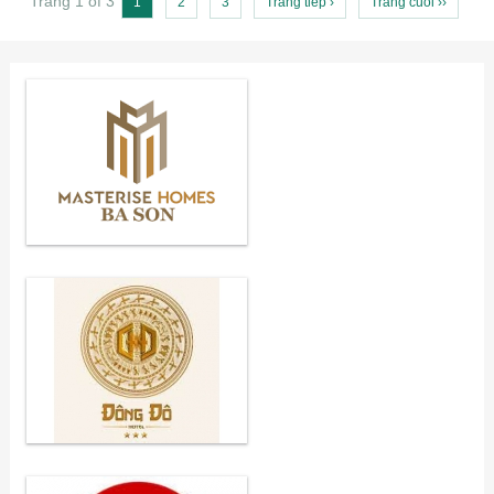
Trang 1 of 3
1
2
3
Trang tiếp ›
Trang cuối ››