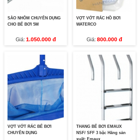
SÀO NHÔM CHUYÊN DỤNG
VỢT VỚT RÁC HỒ BƠI
CHO BỂ BƠI 5M
WATERCO
1.050.000 đ
800.000 đ
Giá:
Giá:
VỢT VỚT RÁC BỂ BƠI
THANG BỂ BƠI EMAUX
CHUYÊN DỤNG
NSF/ SFF 3 bậc Hãng sản
xuất: Emaux