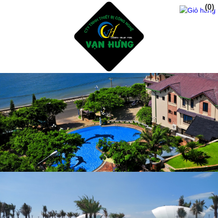
(0)
Trang Chủ
Giới Thiệu
Dịch vụ
Sản Phẩm
Tư Vấn Thiết Kế Xây Dụng Hồ Bơi
Thiết Bị Và Phụ Kiện Hồ Bơi
Hóa Chất Xữ Lý Nước Hồ Bơi
Dịch Vụ Chăm Sóc Hồ Bơi
Thiết Kế Phòng Tắm sauna - steam bath
Tư Vấn Thiết Kế Xây Dụng Hồ CáKoi - Thiết Bị Lọc
ĐÈN NĂNG LƯỢNG MẶT TRỜI
Sửa Chửa Cải Tạo Hồ Bơi Cũ - Gạch mosai
Phụ Gia Chống Thấm Hồ Bơi - Hồ CáKoi
Dự Án