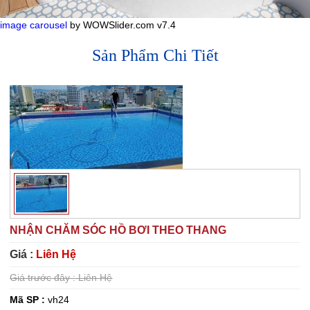
image carousel
by WOWSlider.com v7.4
Sản Phẩm Chi Tiết
NHẬN CHĂM SÓC HỒ BƠI THEO THANG
Giá :
Liên Hệ
Giá trước đây :
Liên Hệ
Mã SP :
vh24