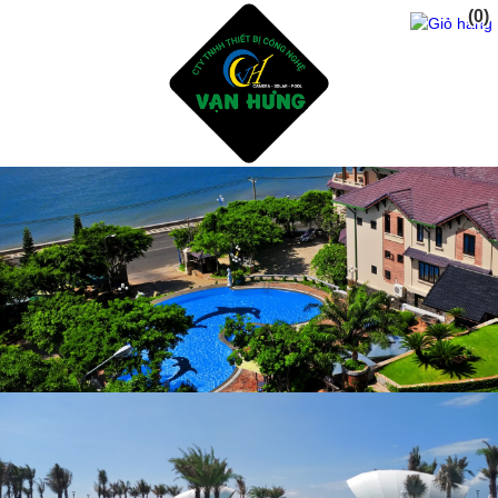
(0)
Trang Chủ
Giới Thiệu
Dịch vụ
Sản Phẩm
Tư Vấn Thiết Kế Xây Dụng Hồ Bơi
Thiết Bị Và Phụ Kiện Hồ Bơi
Hóa Chất Xữ Lý Nước Hồ Bơi
Dịch Vụ Chăm Sóc Hồ Bơi
Thiết Kế Phòng Tắm sauna - steam bath
Tư Vấn Thiết Kế Xây Dụng Hồ CáKoi - Thiết Bị Lọc
ĐÈN NĂNG LƯỢNG MẶT TRỜI
Sửa Chửa Cải Tạo Hồ Bơi Cũ - Gạch mosai
Phụ Gia Chống Thấm Hồ Bơi - Hồ CáKoi
Dự Án