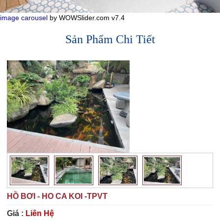
image carousel
by WOWSlider.com v7.4
Sản Phẩm Chi Tiết
HỒ BƠI - HO CA KOI -TPVT
Giá :
Liên Hệ