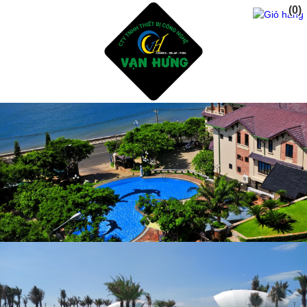
(0)
Trang Chủ
Giới Thiệu
Dịch vụ
Sản Phẩm
Tư Vấn Thiết Kế Xây Dụng Hồ Bơi
Thiết Bị Và Phụ Kiện Hồ Bơi
Hóa Chất Xữ Lý Nước Hồ Bơi
Dịch Vụ Chăm Sóc Hồ Bơi
Thiết Kế Phòng Tắm sauna - steam bath
Tư Vấn Thiết Kế Xây Dụng Hồ CáKoi - Thiết Bị Lọc
ĐÈN NĂNG LƯỢNG MẶT TRỜI
Sửa Chửa Cải Tạo Hồ Bơi Cũ - Gạch mosai
Phụ Gia Chống Thấm Hồ Bơi - Hồ CáKoi
Dự Án