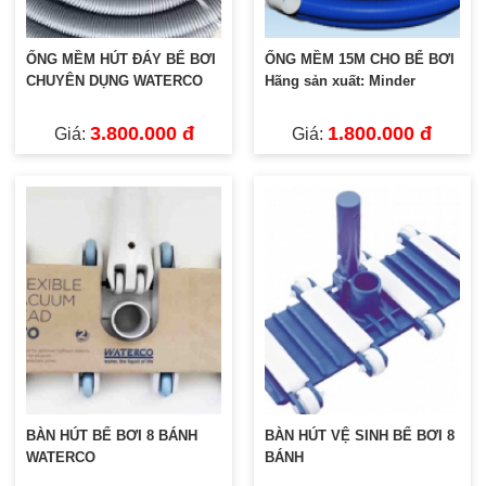
ỐNG MỀM HÚT ĐÁY BỂ BƠI
ỐNG MỀM 15M CHO BỂ BƠI
CHUYÊN DỤNG WATERCO
Hãng sản xuất: Minder
3.800.000 đ
1.800.000 đ
Giá:
Giá:
BÀN HÚT BỂ BƠI 8 BÁNH
BÀN HÚT VỆ SINH BỂ BƠI 8
WATERCO
BÁNH