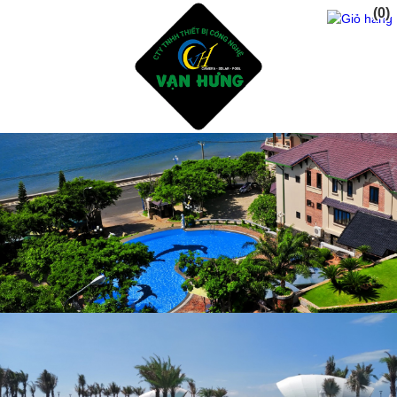
(0)
Trang Chủ
Giới Thiệu
Dịch vụ
Sản Phẩm
Tư Vấn Thiết Kế Xây Dụng Hồ Bơi
Thiết Bị Và Phụ Kiện Hồ Bơi
Hóa Chất Xữ Lý Nước Hồ Bơi
Dịch Vụ Chăm Sóc Hồ Bơi
Thiết Kế Phòng Tắm sauna - steam bath
Tư Vấn Thiết Kế Xây Dụng Hồ CáKoi - Thiết Bị Lọc
ĐÈN NĂNG LƯỢNG MẶT TRỜI
Sửa Chửa Cải Tạo Hồ Bơi Cũ - Gạch mosai
Phụ Gia Chống Thấm Hồ Bơi - Hồ CáKoi
Dự Án