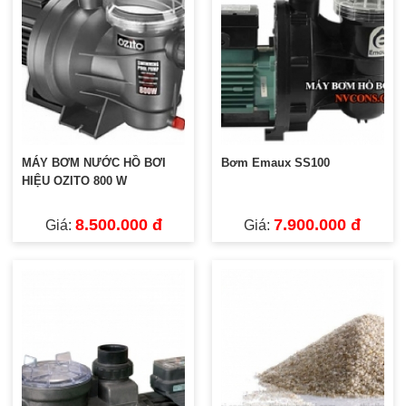
MÁY BƠM NƯỚC HỒ BƠI
Bơm Emaux SS100
HIỆU OZITO 800 W
8.500.000 đ
7.900.000 đ
Giá:
Giá: