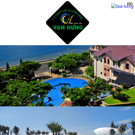
(0)
Trang Chủ
Giới Thiệu
Dịch vụ
Sản Phẩm
Tư Vấn Thiết Kế Xây Dụng Hồ Bơi
Thiết Bị Và Phụ Kiện Hồ Bơi
Hóa Chất Xữ Lý Nước Hồ Bơi
Dịch Vụ Chăm Sóc Hồ Bơi
Thiết Kế Phòng Tắm sauna - steam bath
Tư Vấn Thiết Kế Xây Dụng Hồ CáKoi - Thiết Bị Lọc
ĐÈN NĂNG LƯỢNG MẶT TRỜI
Sửa Chửa Cải Tạo Hồ Bơi Cũ - Gạch mosai
Phụ Gia Chống Thấm Hồ Bơi - Hồ CáKoi
Dự Án