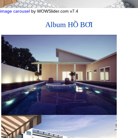
image carousel
by WOWSlider.com v7.4
Album HỒ BƠI