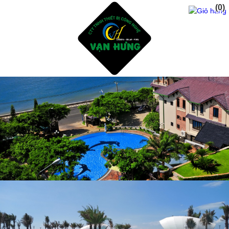
(0)
Trang Chủ
Giới Thiệu
Dịch vụ
Sản Phẩm
Tư Vấn Thiết Kế Xây Dụng Hồ Bơi
Thiết Bị Và Phụ Kiện Hồ Bơi
Hóa Chất Xữ Lý Nước Hồ Bơi
Dịch Vụ Chăm Sóc Hồ Bơi
Thiết Kế Phòng Tắm sauna - steam bath
Tư Vấn Thiết Kế Xây Dụng Hồ CáKoi - Thiết Bị Lọc
ĐÈN NĂNG LƯỢNG MẶT TRỜI
Sửa Chửa Cải Tạo Hồ Bơi Cũ - Gạch mosai
Phụ Gia Chống Thấm Hồ Bơi - Hồ CáKoi
Dự Án