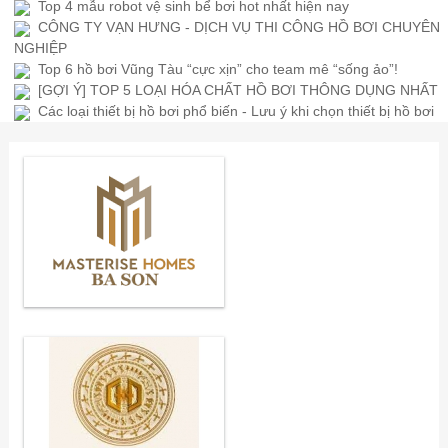
Top 4 mẫu robot vệ sinh bể bơi hot nhất hiện nay
CÔNG TY VẠN HƯNG - DỊCH VỤ THI CÔNG HỒ BƠI CHUYÊN
NGHIỆP
Top 6 hồ bơi Vũng Tàu “cực xịn” cho team mê “sống ảo”!
[GỢI Ý] TOP 5 LOẠI HÓA CHẤT HỒ BƠI THÔNG DỤNG NHẤT
Các loại thiết bị hồ bơi phổ biến - Lưu ý khi chọn thiết bị hồ bơi