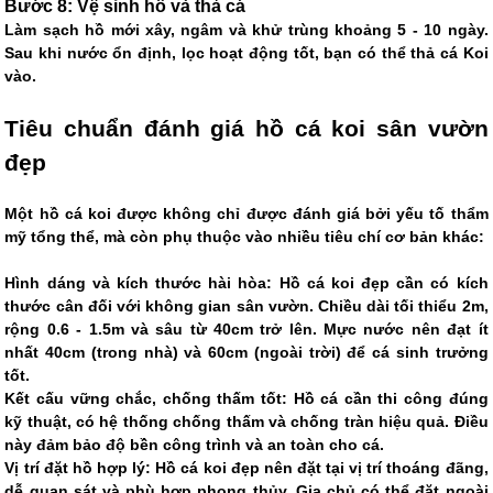
Bước 8: Vệ sinh hồ và thả cá
Làm sạch hồ mới xây, ngâm và khử trùng khoảng 5 - 10 ngày.
Sau khi nước ổn định, lọc hoạt động tốt, bạn có thể thả cá Koi
vào.
Tiêu chuẩn đánh giá hồ cá koi sân vườn
đẹp
Một hồ cá koi được không chỉ được đánh giá bởi yếu tố thẩm
mỹ tổng thể, mà còn phụ thuộc vào nhiều tiêu chí cơ bản khác:
Hình dáng và kích thước hài hòa: Hồ cá koi đẹp cần có kích
thước cân đối với không gian sân vườn. Chiều dài tối thiểu 2m,
rộng 0.6 - 1.5m và sâu từ 40cm trở lên. Mực nước nên đạt ít
nhất 40cm (trong nhà) và 60cm (ngoài trời) để cá sinh trưởng
tốt.
Kết cấu vững chắc, chống thấm tốt: Hồ cá cần thi công đúng
kỹ thuật, có hệ thống chống thấm và chống tràn hiệu quả. Điều
này đảm bảo độ bền công trình và an toàn cho cá.
Vị trí đặt hồ hợp lý: Hồ cá koi đẹp nên đặt tại vị trí thoáng đãng,
dễ quan sát và phù hợp phong thủy. Gia chủ có thể đặt ngoài