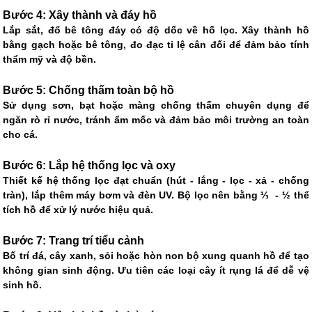
Bước 4: Xây thành và đáy hồ
Lắp sắt, đổ bê tông đáy có độ dốc về hố lọc. Xây thành hồ
bằng gạch hoặc bê tông, đo đạc tỉ lệ cân đối để đảm bảo tính
thẩm mỹ và độ bền.
Bước 5: Chống thấm toàn bộ hồ
Sử dụng sơn, bạt hoặc màng chống thấm chuyên dụng để
ngăn rò rỉ nước, tránh ẩm mốc và đảm bảo môi trường an toàn
cho cá.
Bước 6: Lắp hệ thống lọc và oxy
Thiết kế hệ thống lọc đạt chuẩn (hút - lắng - lọc - xả - chống
tràn), lắp thêm máy bơm và đèn UV. Bộ lọc nên bằng ⅓ - ½ thể
tích hồ để xử lý nước hiệu quả.
Bước 7: Trang trí tiểu cảnh
Bố trí đá, cây xanh, sỏi hoặc hòn non bộ xung quanh hồ để tạo
không gian sinh động. Ưu tiên các loại cây ít rụng lá để dễ vệ
sinh hồ.