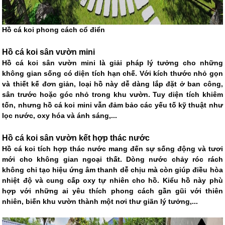
Hồ cá koi phong cách cổ điển
Hồ cá koi sân vườn mini
Hồ cá koi sân vườn mini là giải pháp lý tưởng cho những
không gian sống có diện tích hạn chế. Với kích thước nhỏ gọn
và thiết kế đơn giản, loại hồ này dễ dàng lắp đặt ở ban công,
sân trước hoặc góc nhỏ trong khu vườn. Tuy diện tích khiêm
tốn, nhưng hồ cá koi mini vẫn đảm bảo các yếu tố kỹ thuật như
lọc nước, oxy hóa và ánh sáng,...
Hồ cá koi sân vườn kết hợp thác nước
Hồ cá koi tích hợp thác nước mang đến sự sống động và tươi
mới cho không gian ngoại thất. Dòng nước chảy róc rách
không chỉ tạo hiệu ứng âm thanh dễ chịu mà còn giúp điều hòa
nhiệt độ và cung cấp oxy tự nhiên cho hồ. Kiểu hồ này phù
hợp với những ai yêu thích phong cách gần gũi với thiên
nhiên, biến khu vườn thành một nơi thư giãn lý tưởng,...