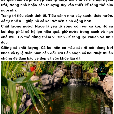
trời, trong nhà hoặc sân thượng tùy vào thiết kế tổng thể của
ngôi nhà.
Trang trí tiểu cảnh tinh tế: Tiểu cảnh như cây xanh, thác nước,
đá tự nhiên… giúp hồ cá koi trở nên sinh động hơn.
Chất lượng nước: Nước là yếu tố sống còn với cá koi. Hồ cá
koi đẹp phải có hệ lọc hiệu quả, giữ nước trong sạch và hạn
chế mùi. Có thể dùng thêm vi sinh để tăng lợi khuẩn và khử
độc.
Giống cá chất lượng: Cá koi nên có màu sắc rõ nét, dáng bơi
khỏe và tỷ lệ thân hình cân đối. Ưu tiên chọn cá koi Nhật thuần
chủng để đảm bảo vẻ đẹp và sức khỏe lâu dài.