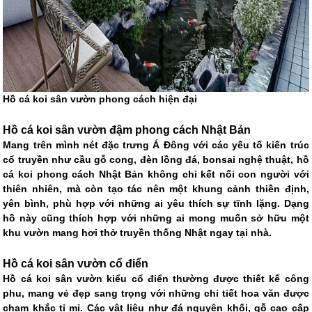
Hồ cá koi sân vườn phong cách hiện đại
Hồ cá koi sân vườn đậm phong cách Nhật Bản
Mang trên mình nét đặc trưng Á Đông với các yếu tố kiến trúc
cổ truyền như cầu gỗ cong, đèn lồng đá, bonsai nghệ thuật, hồ
cá koi phong cách Nhật Bản không chỉ kết nối con người với
thiên nhiên, mà còn tạo tác nên một khung cảnh thiền định,
yên bình, phù hợp với những ai yêu thích sự tĩnh lặng. Dạng
hồ này cũng thích hợp với những ai mong muốn sở hữu một
khu vườn mang hơi thở truyền thống Nhật ngay tại nhà.
Hồ cá koi sân vườn cổ điển
Hồ cá koi sân vườn kiểu cổ điển thường được thiết kế công
phu, mang vẻ đẹp sang trọng với những chi tiết hoa văn được
chạm khắc tỉ mỉ. Các vật liệu như đá nguyên khối, gỗ cao cấp