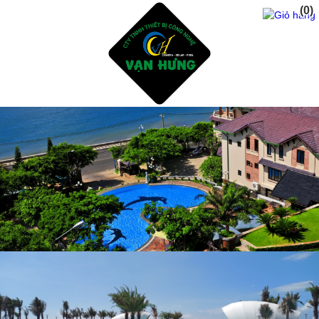
(0)
Trang Chủ
Giới Thiệu
Dịch vụ
Sản Phẩm
Tư Vấn Thiết Kế Xây Dụng Hồ Bơi
Thiết Bị Và Phụ Kiện Hồ Bơi
Hóa Chất Xữ Lý Nước Hồ Bơi
Dịch Vụ Chăm Sóc Hồ Bơi
Thiết Kế Phòng Tắm sauna - steam bath
Tư Vấn Thiết Kế Xây Dụng Hồ CáKoi - Thiết Bị Lọc
ĐÈN NĂNG LƯỢNG MẶT TRỜI
Sửa Chửa Cải Tạo Hồ Bơi Cũ - Gạch mosai
Phụ Gia Chống Thấm Hồ Bơi - Hồ CáKoi
Dự Án