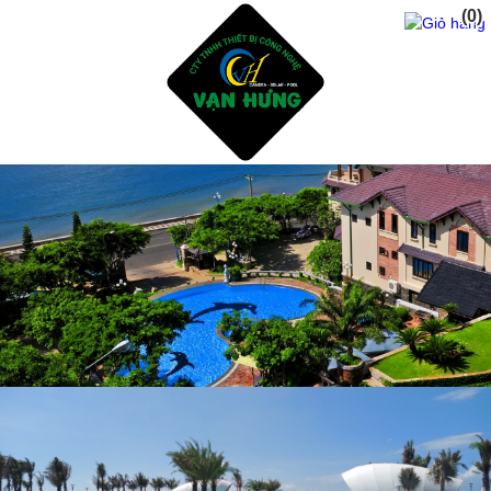
(0)
Trang Chủ
Giới Thiệu
Dịch vụ
Sản Phẩm
Tư Vấn Thiết Kế Xây Dụng Hồ Bơi
Thiết Bị Và Phụ Kiện Hồ Bơi
Hóa Chất Xữ Lý Nước Hồ Bơi
Dịch Vụ Chăm Sóc Hồ Bơi
Thiết Kế Phòng Tắm sauna - steam bath
Tư Vấn Thiết Kế Xây Dụng Hồ CáKoi - Thiết Bị Lọc
ĐÈN NĂNG LƯỢNG MẶT TRỜI
Sửa Chửa Cải Tạo Hồ Bơi Cũ - Gạch mosai
Phụ Gia Chống Thấm Hồ Bơi - Hồ CáKoi
Dự Án